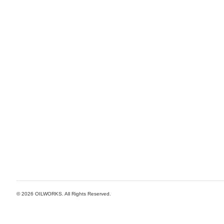
© 2026
OILWORKS
. All Rights Reserved.