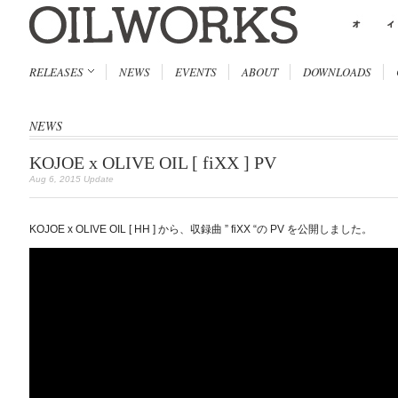
RELEASES
NEWS
EVENTS
ABOUT
DOWNLOADS
NEWS
KOJOE x OLIVE OIL [ fiXX ] PV
Aug 6, 2015 Update
KOJOE x OLIVE OIL [ HH ] から、収録曲 ” fiXX “の PV を公開しました。