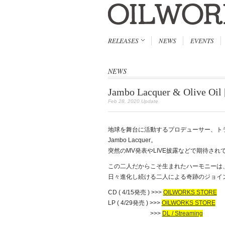
RELEASES
NEWS
EVENTS
NEWS
Jambo Lacquer & Olive Oil
Feb 28, 2020 Update
地球を舞台に活動するプロデューサー、トラッ
Jambo Lacquer。
突然のMV発表やLIVE披露などで期待さ
この二人だからこそ生まれたハーモニーは、
日々進化し続ける二人による奇跡のジョイ
CD ( 4/15発売 ) >>>
OILWORKS STORE
LP ( 4/29発売 ) >>>
OILWORKS STORE
>>>
DL / Streaming