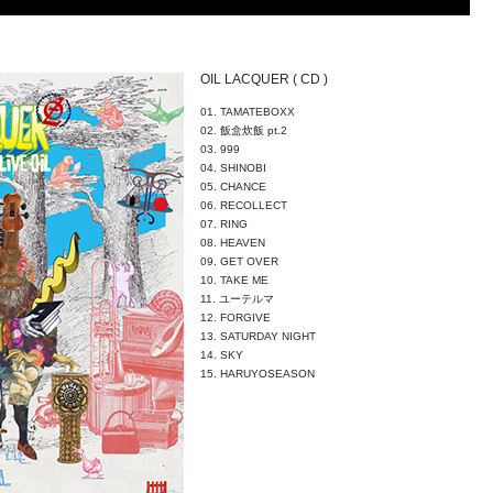
OIL LACQUER ( CD )
01. TAMATEBOXX
02. 飯盒炊飯 pt.2
03. 999
04. SHINOBI
05. CHANCE
06. RECOLLECT
07. RING
08. HEAVEN
09. GET OVER
10. TAKE ME
11. ユーテルマ
12. FORGIVE
13. SATURDAY NIGHT
14. SKY
15. HARUYOSEASON