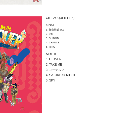
OIL LACQUER ( LP )
SIDE-A
1. 飯盒炊飯 pt.2
2. 999
3. SHINOBI
4. CHANCE
5. RING
SIDE-B
1. HEAVEN
2. TAKE ME
3. ユーテルマ
4. SATURDAY NIGHT
5. SKY