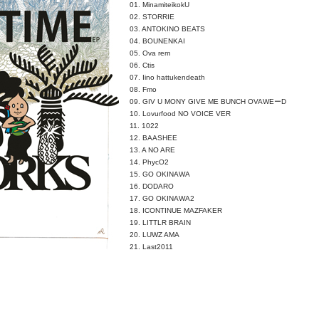
01. MinamiteikokU
02. STORRIE
03. ANTOKINO BEATS
04. BOUNENKAI
05. Ova rem
06. Ctis
07. Iino hattukendeath
08. Fmo
09. GIV U MONY GIVE ME BUNCH OVAWEーD
10. Lovurfood NO VOICE VER
11. 1022
12. BAASHEE
13. A NO ARE
14. PhycO2
15. GO OKINAWA
16. DODARO
17. GO OKINAWA2
18. ICONTINUE MAZFAKER
19. LITTLR BRAIN
20. LUWZ AMA
21. Last2011