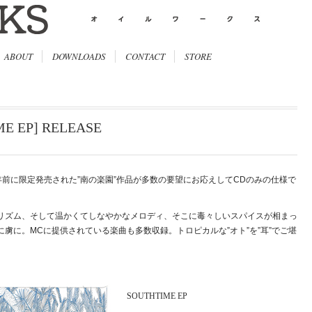
ABOUT
DOWNLOADS
CONTACT
STORE
ME EP] RELEASE
で2年前に限定発売された”南の楽園”作品が多数の要望にお応えしてCDのみの仕様で
リズム、そして温かくてしなやかなメロディ、そこに毒々しいスパイスが相まっ
虜に。MCに提供されている楽曲も多数収録。トロピカルな”オト”を”耳”でご堪
SOUTHTIME EP