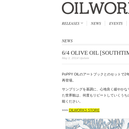
RELEASES
NEWS
EVENTS
NEWS
6/4 OLIVE OIL [SOUTHTI
May 1, 2014 Update
PoPPY OILのアートブックとのセット
再登場。
サンプリングを基調に、心地良く緩やかな
た世界観は、何度もリピートしていくうちに
能ください。
>>>
OILWORKS STORE