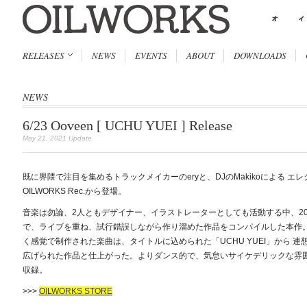
RELEASES
NEWS
EVENTS
ABOUT
DOWNLOADS
NEWS
6/23 Ooveen [ UCHU YUEI ] Release
May 21, 2021 Update
既に界隈で注目を集めるトラックメイカーのeryと、DJのMakikoによる エレ
OILWORKS Rec.から登場。
音楽は勿論、2人ともデザイナー、イラストレーターとしても活動する中、202
で、ライブを重ね、試行錯誤しながら作り溜めた作品をコンパイルした本作。
く感覚で制作された楽曲は、タイトルに込められた「UCHU YUEI」から 
広げられた作品と仕上がった。よりダンス的で、気怠いサイケデリックな雰囲
収録。
>>>
OILWORKS STORE