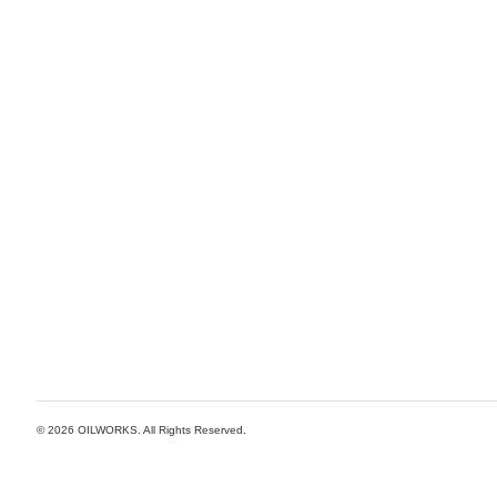
© 2026
OILWORKS
. All Rights Reserved.